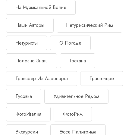
На Музыкальной Волне
Наши Авторы
Нетуристический Рим
Нетуристы
О Погоде
Полезно Знать
Тоскана
Трансфер Из Аэропорта
Трастевере
Тусовка
Удивительное Рядом
ФотоИталия
ФотоРим
Экскурсии
Эссе Пилигрима