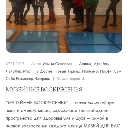
07.11.2019
Автор:
Ирина Соколова
Афиша
,
Декабрь
,
ЛайфХак
,
Март
,
На Досуге
,
Новый Туризм
,
Полезно
,
Профи
,
Сам
Себе Режиссер
,
Февраль
Комментарии: 4
МУЗЕЙНЫЕ ВОСКРЕСЕНЬЯ
“МУЗЕЙНЫЕ ВОСКРЕСЕНЬЯ” – стряхнем музейную
пыль и оживим место, задуманное как свободное
пространство для здоровья ума и духа – зимой в
первое воскресенье каждого месяца МУЗЕЙ ДЛЯ ВАС