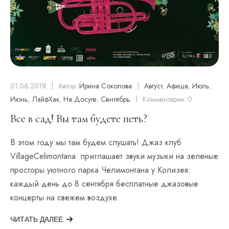
01.06.2018
Автор:
Ирина Соколова
Август
,
Афиша
,
Июль
,
Июнь
,
ЛайфХак
,
На Досуге
,
Сентябрь
Комментарии: 0
Все в сад! Вы там будете петь?
В этом году мы там будем слушать! Джаз клуб
VillageCelimontana приглашает звуки музыки на зеленые
просторы уютного парка Челимонтана у Колизея:
каждый день до 8 сентября бесплатные джазовые
концерты на свежем воздухе.
ЧИТАТЬ ДАЛЕЕ