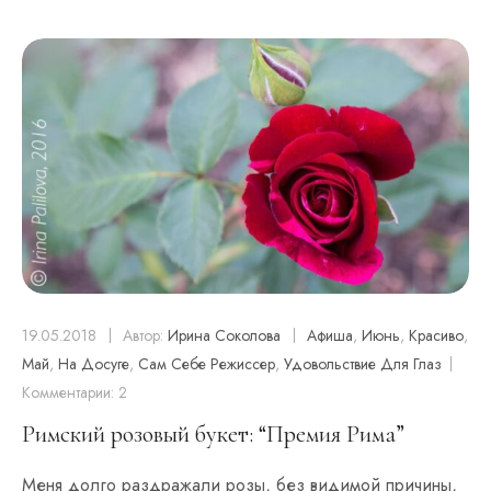
19.05.2018
Автор:
Ирина Соколова
Афиша
,
Июнь
,
Красиво
,
Май
,
На Досуге
,
Сам Себе Режиссер
,
Удовольствие Для Глаз
Комментарии: 2
Римский розовый букет: “Премия Рима”
Меня долго раздражали розы, без видимой причины,