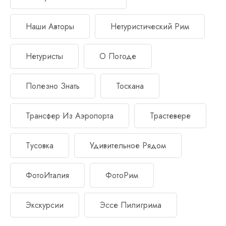
Наши Авторы
Нетуристический Рим
Нетуристы
О Погоде
Полезно Знать
Тоскана
Трансфер Из Аэропорта
Трастевере
Тусовка
Удивительное Рядом
ФотоИталия
ФотоРим
Экскурсии
Эссе Пилигрима