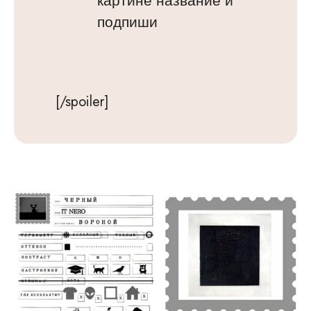
картине название и
подпиши
[/spoiler]