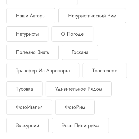
Наши Авторы
Нетуристический Рим
Нетуристы
О Погоде
Полезно Знать
Тоскана
Трансфер Из Аэропорта
Трастевере
Тусовка
Удивительное Рядом
ФотоИталия
ФотоРим
Экскурсии
Эссе Пилигрима