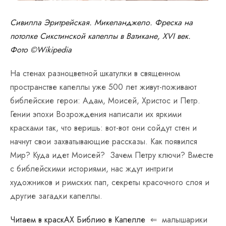
Сивилла Эритрейская. Микеланджело. Фреска на
потолке Сикстинской капеллы в Ватикане, XVI век.
Фото ©Wikipedia
На стенах разноцветной шкатулки в священном
пространстве капеллы уже 500 лет живут-поживают
библейские герои: Адам, Моисей, Христос и Петр.
Гении эпохи Возрождения написали их яркими
красками так, что веришь: вот-вот они сойдут стен и
начнут свои захватывающие рассказы. Как появился
Мир? Куда идет Моисей?
Зачем Петру ключи? Вместе
с библейскими историями, нас ждут интриги
художников и римских пап, секреты красочного слоя и
другие загадки капеллы.
Читаем в краскАХ Библию в Капелле
⇐ малышарики