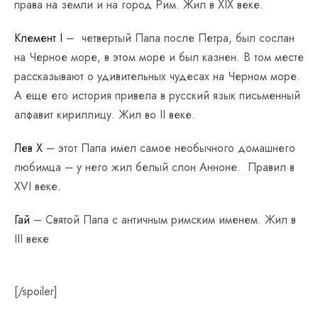
права на земли и на город Рим. Жил в XIX веке.
Клемент I
– четвертый Папа после Петра, был сослан
на Черное море, в этом море и был казнен. В том месте
рассказывают о удивительных чудесах на Черном море.
А еще его история привела в русский язык письменный
алфавит кириллицу. Жил во II веке.
Лев X
– этот Папа имел самое необычного домашнего
любимца – у него жил белый слон Анноне. Правил в
XVI веке.
Гай
– Святой Папа с античным римским именем. Жил в
III веке
[/spoiler]