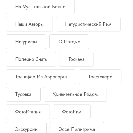
На Музыкальной Волне
Наши Авторы
Нетуристический Рим
Нетуристы
О Погоде
Полезно Знать
Тоскана
Трансфер Из Аэропорта
Трастевере
Тусовка
Удивительное Рядом
ФотоИталия
ФотоРим
Экскурсии
Эссе Пилигрима