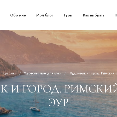
Обо мне
Мой блог
Туры
Как выбрать
Н
Красиво
Удовольствие для глаз
Художник и Город. Римский к
 И ГОРОД. РИМСКИ
ЭУР