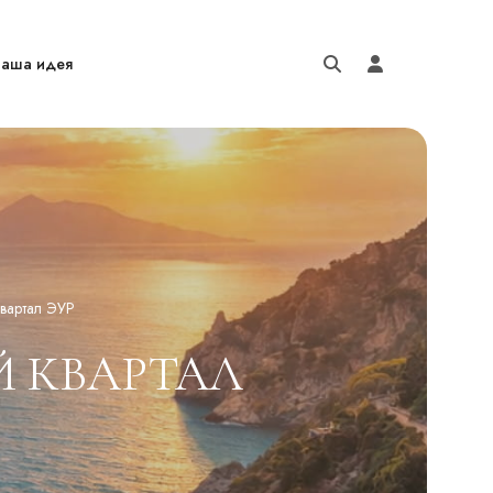
аша идея
вартал ЭУР
Й КВАРТАЛ