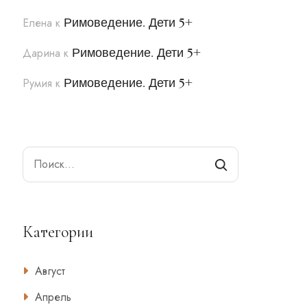
Римоведение. Дети 5+
Елена
к
Римоведение. Дети 5+
Дарина
к
Римоведение. Дети 5+
Румия
к
Search
Категории
Август
Апрель