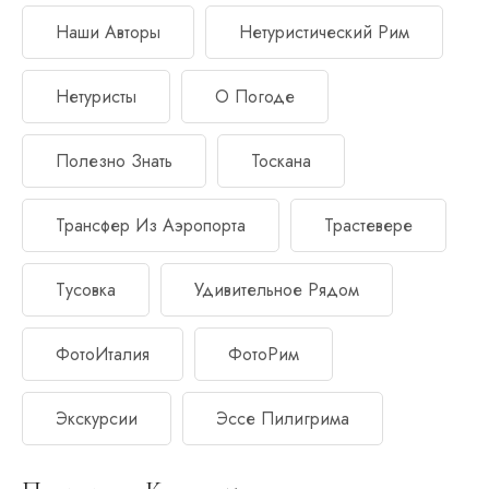
Наши Авторы
Нетуристический Рим
Нетуристы
О Погоде
Полезно Знать
Тоскана
Трансфер Из Аэропорта
Трастевере
Тусовка
Удивительное Рядом
ФотоИталия
ФотоРим
Экскурсии
Эссе Пилигрима