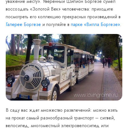
уважение месту». Уверенный Шипион Боргезе сумел
воссоздать «Золотой Век» человечества: приходите
посмотреть его коллекцию прекрасных произведений в
Галерее Боргезе
и погуляйте в
парке «Вилла Боргезе»
.
В саду вас ждет множество развлечений: можно взять
на прокат самый разнообразный транспорт – сигвей,
велосипед, многоместный электровелосипед или