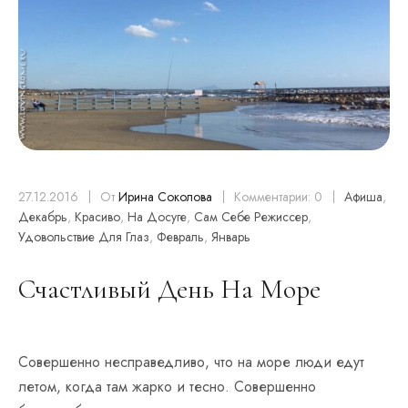
27.12.2016
От
Ирина Соколова
Комментарии: 0
Афиша
,
Декабрь
,
Красиво
,
На Досуге
,
Сам Себе Режиссер
,
Удовольствие Для Глаз
,
Февраль
,
Январь
Счастливый День На Море
Совершенно несправедливо, что на море люди едут
летом, когда там жарко и тесно. Совершенно