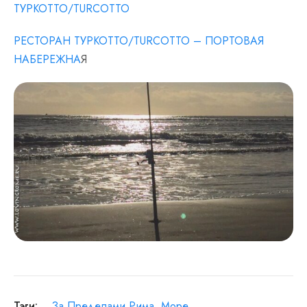
ТУРКОТТО/TURCOTTO
РЕСТОРАН ТУРКОТТО/TURCOTTO – ПОРТОВАЯ
НАБЕРЕЖНА
Я
Тэги:
За Пределами Рима
,
Море