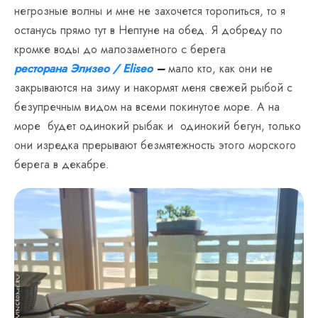
негрозные волны и мне не захочется торопиться, то я
останусь прямо тут в Нептуне на обед. Я добреду по
кромке воды до малозаметного с берега
ресторана Элизео / Eliseo
–
мало кто, как они не
закрываются на зиму и накормят меня свежей рыбой с
безупречным видом на всеми покинутое море. А на
море будет одинокий рыбак и одинокий бегун, только
они изредка прерывают безмятежность этого морского
берега в декабре.