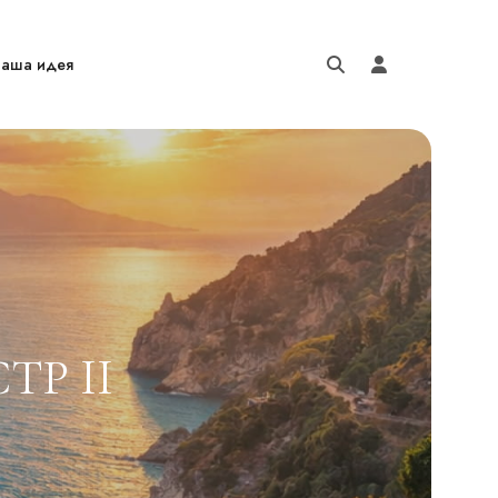
аша идея
ТР II