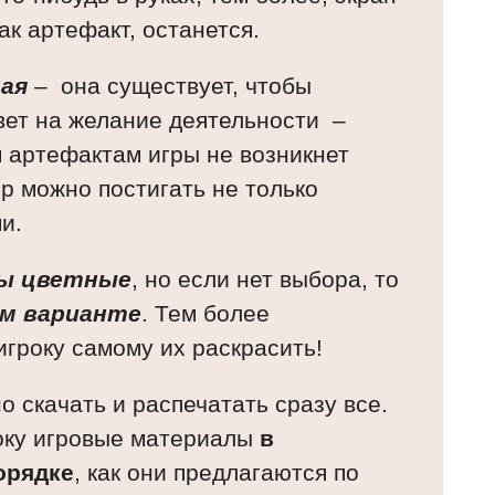
как артефакт, останется.
ная
–
она существует, чтобы
твет на желание деятельности
–
м артефактам игры не возникнет
р можно постигать не только
и.
ы цветные
, но если нет выбора, то
ом варианте
. Тем более
игроку самому их раскрасить!
 скачать и распечатать сразу все.
оку игровые материалы
в
орядке
, как они предлагаются по