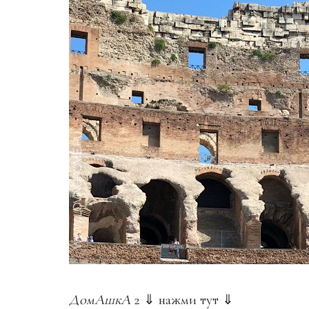
ДомАшкА
2 ⇓ нажми тут ⇓