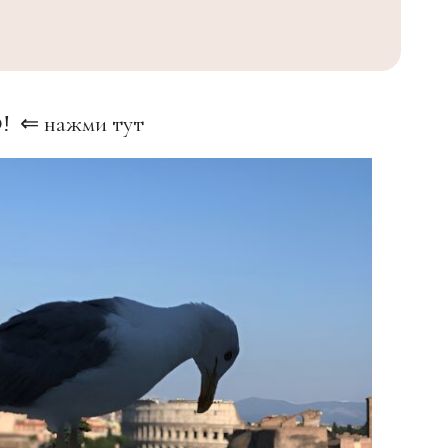
О!
⇐ нажми тут