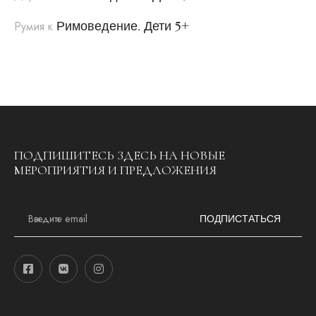
Римоведение. Дети 5+
Румия
к
ПОДПИШИТЕСЬ ЗДЕСЬ НА НОВЫЕ
МЕРОПРИЯТИЯ И ПРЕДЛОЖЕНИЯ
E
m
ПОДПИСТАТЬСЯ
a
i
l
*