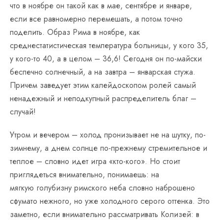
что в ноябре он такой как в мае, сентябре и январе,
если все равномерно перемешать, а потом точно
поделить. Образ Рима в ноябре, как
среднестатистическая температура больницы, у кого 35,
у кого-то 40, а в целом – 36,6! Сегодня он по-майски
беспечно солнечный, а на завтра – январская стужа.
Причем заведует этим калейдоскопом ролей самый
ненадежный и неподкупный распределитель благ –
случай!
Утром и вечером – холод пронизывает не на шутку, по-
зимнему, а днем солнце по-прежнему стремительное и
теплое – словно идет игра «кто-кого». Но стоит
приглядеться внимательно, понимаешь: на
мягкую голубизну римского неба словно наброшено
сфумато нежного, но уже холодного серого оттенка. Это
заметно, если внимательно рассматривать Колизей: в