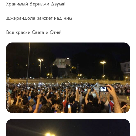
Хранимый Верными Двумя!
Джирандола зажжет над ним
Все краски Света и Огня!