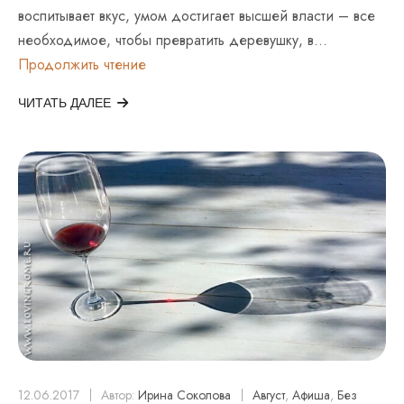
воспитывает вкус, умом достигает высшей власти – все
необходимое, чтобы превратить деревушку, в…
Пьенца
Продолжить чтение
–
Город
ЧИТАТЬ ДАЛЕЕ
Мечта
12.06.2017
Автор:
Ирина Соколова
Август
,
Афиша
,
Без