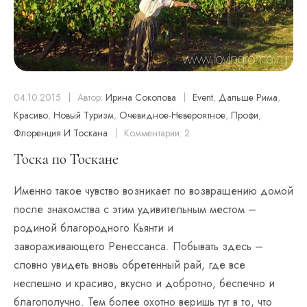
04.10.2015
Автор:
Ирина Соколова
Event
,
Дальше Рима
,
Красиво
,
Новый Туризм
,
Очевидное-Невероятное
,
Профи
,
Флоренция И Тоскана
Комментарии: 2
Тоска по Тоскане
Именно такое чувство возникает по возвращению домой
после знакомства с этим удивительным местом –
родиной благородного Кьянти и
завораживающего Ренессанса. Побывать здесь –
словно увидеть вновь обретенный рай, где все
неспешно и красиво, вкусно и добротно, беспечно и
благополучно. Тем более охотно веришь тут в то, что