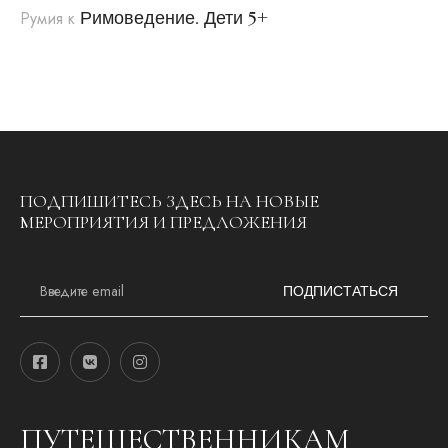
Римоведение. Дети 5+
Румия
к
ПОДПИШИТЕСЬ ЗДЕСЬ НА НОВЫЕ
МЕРОПРИЯТИЯ И ПРЕДЛОЖЕНИЯ
E
m
ПОДПИСТАТЬСЯ
a
i
l
*
ПУТЕШЕСТВЕННИКАМ