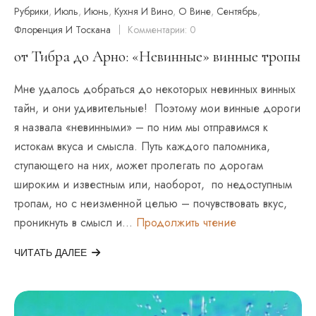
Рубрики
,
Июль
,
Июнь
,
Кухня И Вино
,
О Вине
,
Сентябрь
,
Флоренция И Тоскана
Комментарии: 0
от Тибра до Арно: «Невинные» винные тропы
Мне удалось добраться до некоторых невинных винных
тайн, и они удивительные! Поэтому мои винные дороги
я назвала «невинными» – по ним мы отправимся к
истокам вкуса и смысла. Путь каждого паломника,
ступающего на них, может пролегать по дорогам
широким и известным или, наоборот, по недоступным
тропам, но с неизменной целью – почувствовать вкус,
От
проникнуть в смысл и…
Продолжить чтение
Тибра
До
ЧИТАТЬ ДАЛЕЕ
Арно:
«Невинные»
Винные