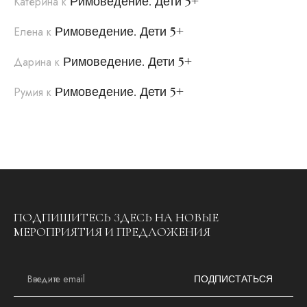
Римоведение. Дети 5+
Катерина
к
Римоведение. Дети 5+
Елена
к
Римоведение. Дети 5+
Дарина
к
Римоведение. Дети 5+
Румия
к
ПОДПИШИТЕСЬ ЗДЕСЬ НА НОВЫЕ
МЕРОПРИЯТИЯ И ПРЕДЛОЖЕНИЯ
E
m
ПОДПИСТАТЬСЯ
a
i