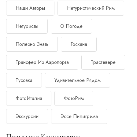
Наши Авторы
Нетуристический Рим
Нетуристы
О Погоде
Полезно Знать
Тоскана
Трансфер Из Аэропорта
Трастевере
Тусовка
Удивительное Рядом
ФотоИталия
ФотоРим
Экскурсии
Эссе Пилигрима
Последние Комментарии