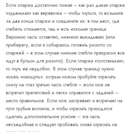
Если спаржа достаточно тонкая – как раз дикая спаржа
«худенькая» как веревочка – чтобы гнуться, то возьмите
за два конца спаржи и соедините их: в том мест, где
стебель сломается, там и есть искомая граница.
Верхнюю часть оставляю, нижнюю выкидываю (или
приберегу, если я собираюсь готовить ризотто со
спаржей – в этом случае нижние стебли прекрасно все
идут в бульон для ризотто). Если спаржа «толстенькая»,
то гнуть ее неудобно. В этом случае границу нужно
искать «наощупь»: острым ножом пробуйте отрезать
снизу на глаз третью часть стебля – если нож не
встретил препятствий и легко справился с задачей –
место правильное. Если нож застревает и встречает на
пути грубые волокна, и чтобы отрезать приходится
сделать дополнительное усилие – эта часть
несъедобная и следует пробовать снова отрезать на