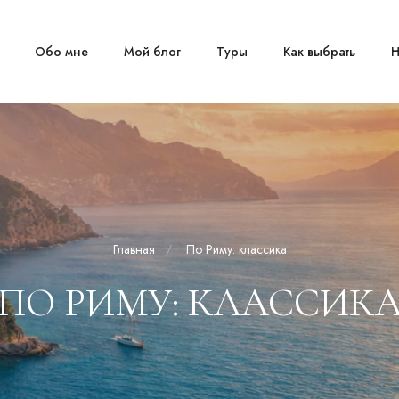
Обо мне
Мой блог
Туры
Как выбрать
Н
Главная
По Риму: классика
ПО РИМУ: КЛАССИК