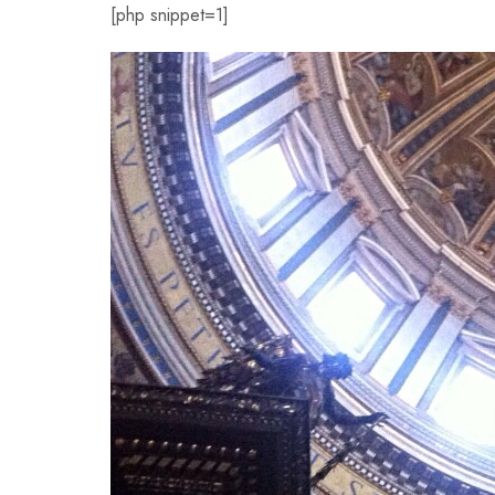
[php snippet=1]