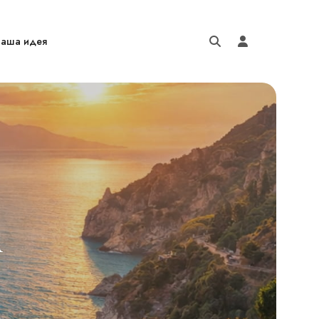
аша идея
А