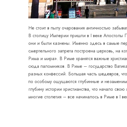
Не стоит в пылу очарования античностью забыва
В столицу Империи пришли в I веке Апостолы П
они и были казнены. Именно здесь в самые пе
смертельного запрета построена церковь, на к
Рима и мира». В Риме хранятся важные христиа
сюда паломников. В Риме – государство Ватик
разных конфессий. Большая часть шедевров, что
по особому ощущаются глубинные и незаменимо 
глубину истории христианства, что начало свою 
многие столетия – все начиналось в Риме в I ве